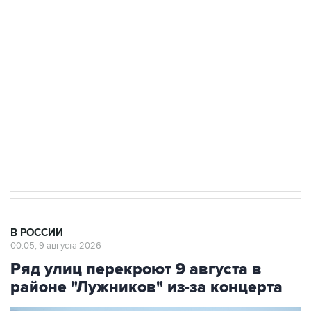
области подверглось атаке БПЛА
Беспилотные технологии и ИИ на службе у
электросетевых объектов и агрокомплексов
Социальная реклама, АНО «Национальные приоритеты».
ИНН 7725383515 Erid: F7NfYUJCUneVdwcydK6A
Кабмин РФ разрешил до 1 июля 2027 года
импорт, выпуск и обращение бензина Евро 2,
Евро 3, Евро 4
В РОССИИ
00:05, 9 августа 2026
Ряд улиц перекроют 9 августа в
районе "Лужников" из-за концерта