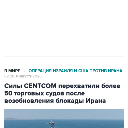
электросетевых объектов и агрокомплексов
Социальная реклама, АНО «Национальные приоритеты».
ИНН 7725383515 Erid: F7NfYUJCUneVdwcydK6A
Кабмин РФ разрешил до 1 июля 2027 года
импорт, выпуск и обращение бензина Евро 2,
Евро 3, Евро 4
В МИРЕ
ОПЕРАЦИЯ ИЗРАИЛЯ И США ПРОТИВ ИРАНА
→
02:20, 8 августа 2026
Силы CENTCOM перехватили более
50 торговых судов после
возобновления блокады Ирана