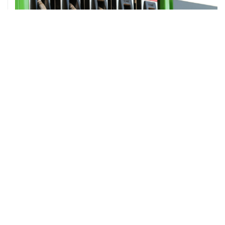
ХРОНИКИ СОБЫТИЙ
❮
❯