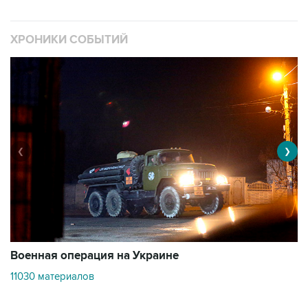
ХРОНИКИ СОБЫТИЙ
❮
❯
Военная операция на Украине
О
11030 материалов
3