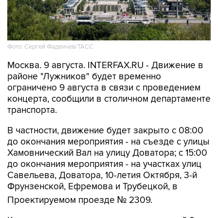
Фото: Сергей Фадеичев/ТАСС
Москва. 9 августа. INTERFAX.RU - Движение в
районе "Лужников" будет временно
ограничено 9 августа в связи с проведением
концерта, сообщили в столичном департаменте
транспорта.
В частности, движение будет закрыто с 08:00
до окончания мероприятия - на съезде с улицы
Хамовнический Вал на улицу Доватора; с 15:00
до окончания мероприятия - на участках улиц
Савельева, Доватора, 10-летия Октября, 3-й
Фрунзенской, Ефремова и Трубецкой, в
Проектируемом проезде № 2309.
Кроме того, на всех участках ограничений 9
августа с 00:01 до окончания мероприятия