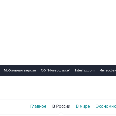
Мобильная версия
Об "Интерфаксе"
Interfax.com
Интерфак
Главное
В России
В мире
Экономик