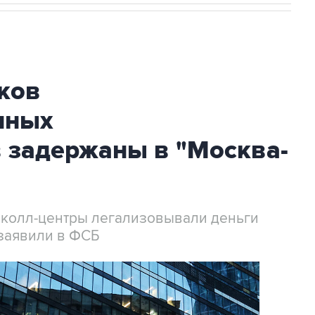
ков
нных
 задержаны в "Москва-
 колл-центры легализовывали деньги
заявили в ФСБ