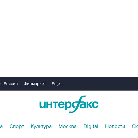
с-Россия
Финмаркет
Еще...
а
Спорт
Культура
Москва
Digital
Новости
С