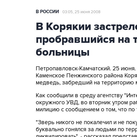
В РОССИИ
03:05, 25 июня 2008
В Корякии застрел
пробравшийся на 
больницы
Петропавловск-Камчатский. 25 июн
Каменское Пенжинского района Коряк
медведь, забредший на территорию 
Как сообщили в среду агентству "Ин
окружного УВД, во вторник утром ра
милицию с сообщением о том, что по
"Зверь никого не покалечил и не пок
буквально гонялся за людьми по тер
ликвидировать", - рассказал предста