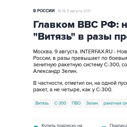
В РОССИИ
16:14, 9 августа 2011
Главком ВВС РФ: 
"Витязь" в разы п
Москва. 9 августа. INTERFAX.RU - Но
России, в разы превышает по боевы
зенитную ракетную систему С-300, 
Александр Зелин.
В частности, отметил он, на одной пу
ракет, а не четыре, как у С-300.
Витязь
С-300
ПВО
Зелин
ракетная с
Купить подписку на
Подписа