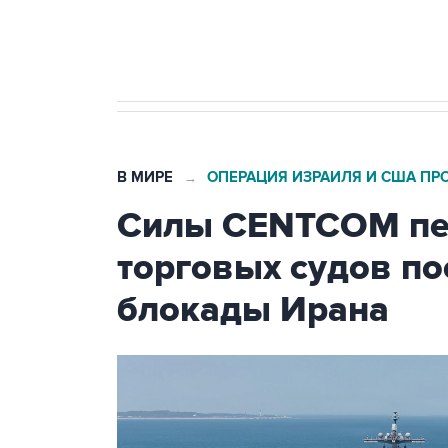
бензина Евро 2, Евро 3, Евро 4
В МИРЕ
ОПЕРАЦИЯ ИЗРАИЛЯ И США ПР
→
Силы CENTCOM пер
торговых судов п
блокады Ирана