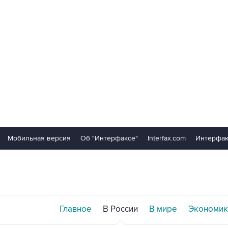
Мобильная версия
Об "Интерфаксе"
Interfax.com
Интерфак
Главное
В России
В мире
Экономик