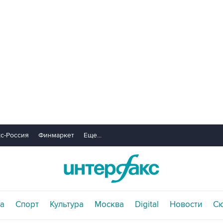
с-Россия
Финмаркет
Еще...
а
Спорт
Культура
Москва
Digital
Новости
С