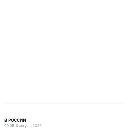
Росгвардии
Промышленное предприятие в Самарской
области подверглось атаке БПЛА
Беспилотные технологии и ИИ на службе у
электросетевых объектов и агрокомплексов
Социальная реклама, АНО «Национальные приоритеты».
ИНН 7725383515 Erid: F7NfYUJCUneVdwcydK6A
Кабмин РФ разрешил до 1 июля 2027 года
импорт, выпуск и обращение бензина Евро 2,
Евро 3, Евро 4
В РОССИИ
00:05, 9 августа 2026