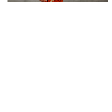
06 августа, 17:34
Американский фонд Human Rights Foundation признан
нежелательным в РФ
06 августа, 17:16
Москва не получала от Еревана официальных
обращений о прекращении концессии Южно-
Кавказской железной дороги
06 августа, 17:03
Пострадавшие от атак на Wildberries селлеры могут
получить отсрочки по налогам