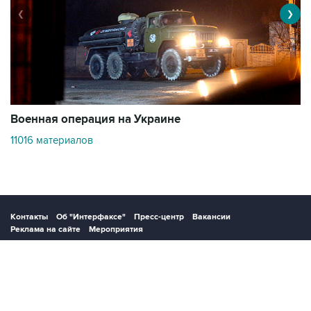
❮
❯
Военная операция на Украине
О
11016 материалов
3
Контакты
Об "Интерфаксе"
Пресс-центр
Вакансии
Реклама на сайте
Мероприятия
Copyright © 1991—2026 Interfax. Все права защищены. Сетевое издание
"Интерфакс.ру". Свидетельство о регистрации СМИ ЭЛ № ФС 77 - 84928 выдано