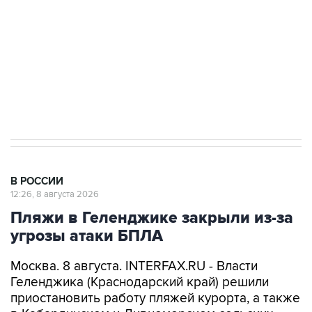
электросетевых объектов и агрокомплексов
Социальная реклама, АНО «Национальные приоритеты».
ИНН 7725383515 Erid: F7NfYUJCUneVdwcydK6A
Кабмин РФ разрешил до 1 июля 2027 года
импорт, выпуск и обращение бензина Евро 2,
Евро 3, Евро 4
В РОССИИ
12:26, 8 августа 2026
Пляжи в Геленджике закрыли из-за
угрозы атаки БПЛА
Москва. 8 августа. INTERFAX.RU - Власти
Геленджика (Краснодарский край) решили
приостановить работу пляжей курорта, а также