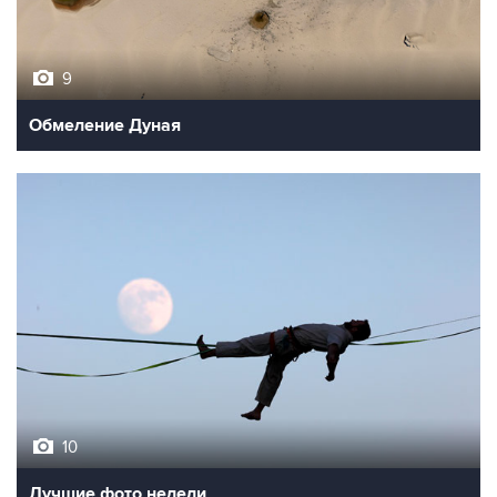
9
Обмеление Дуная
10
Лучшие фото недели