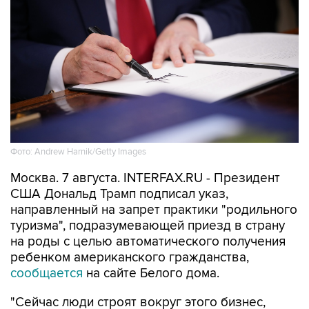
Фото: Andrew Harnik/Getty Images
Москва. 7 августа. INTERFAX.RU - Президент
США Дональд Трамп подписал указ,
направленный на запрет практики "родильного
туризма", подразумевающей приезд в страну
на роды с целью автоматического получения
ребенком американского гражданства,
сообщается
на сайте Белого дома.
"Сейчас люди строят вокруг этого бизнес,
богатые люди строят бизнес вокруг права на
гражданство по рождению. Так это не должно