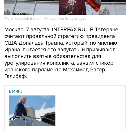
Фото: Fatemeh Bahrami/Anadolu via Getty Images
Москва. 7 августа. INTERFAX.RU - В Тегеране
считают провальной стратегию президента
США Дональда Трампа, который, по мнению
Ирана, пытается его запугать, и призывают
выполнить взятые обязательства для
урегулирования конфликта, заявил спикер
иранского парламента Мохаммад Багер
Галибаф.
В МИРЕ
06 августа 2026
Трамп разозлился из-за утечки информации об