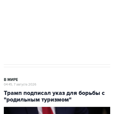
Как российские медицинские технологии
выходят на мировые рынки
Социальная реклама, АНО «Национальные приоритеты».
ИНН 7725383515 Erid: F7NfYUJCUneVdTRF8PRs
Аксенов сообщил о четвертом погибшем в
результате атаки ВСУ на Крым
В МИРЕ
04:45, 7 августа 2026
Трамп подписал указ для борьбы с
"родильным туризмом"