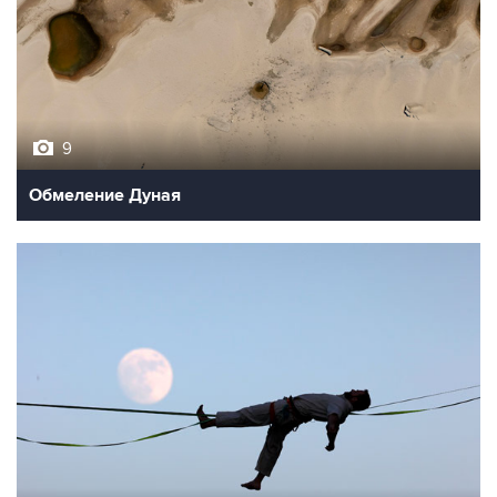
9
Обмеление Дуная
10