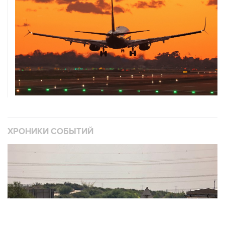
ХРОНИКИ СОБЫТИЙ
❮
❯