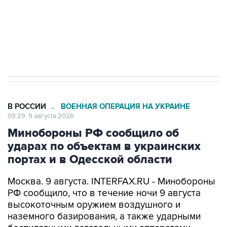
ИНН 7725383515 Erid: F7NfYUJCUneVdwcydK6A
Кабмин РФ разрешил до 1 июля 2027 года
импорт, выпуск и обращение бензина Евро 2,
Евро 3, Евро 4
В РОССИИ
ВОЕННАЯ ОПЕРАЦИЯ НА УКРАИНЕ
→
09:29, 9 августа 2026
Минобороны РФ сообщило об
ударах по объектам в украинских
портах и в Одесской области
Москва. 9 августа. INTERFAX.RU - Минобороны
РФ сообщило, что в течение ночи 9 августа
высокоточным оружием воздушного и
наземного базирования, а также ударными