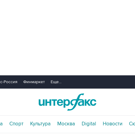
с-Россия
Финмаркет
Еще...
а
Спорт
Культура
Москва
Digital
Новости
С