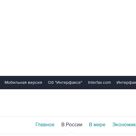
Мобильная версия
Об "Интерфаксе"
Interfax.com
Интерфак
Главное
В России
В мире
Экономик