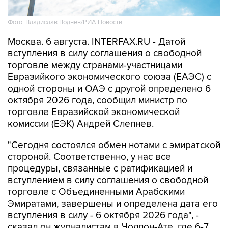
Фото: Владислав Воднев/РИА Новости
Москва. 6 августа. INTERFAX.RU - Датой
вступления в силу соглашения о свободной
торговле между странами-участницами
Евразийкого экономического союза (ЕАЭС) с
одной стороны и ОАЭ с другой определено 6
октября 2026 года, сообщил министр по
торговле Евразийской экономической
комиссии (ЕЭК) Андрей Слепнев.
"Сегодня состоялся обмен нотами с эмиратской
стороной. Соответственно, у нас все
процедуры, связанные с ратификацией и
вступлением в силу соглашения о свободной
торговле с Объединенными Арабскими
Эмиратами, завершены и определена дата его
вступления в силу - 6 октября 2026 года", -
сказал он журналистам в Чолпон-Ате, где 6-7