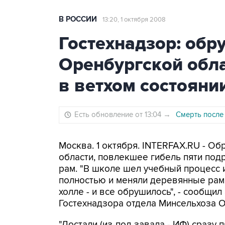
В РОССИИ
13:20, 1 октября 2008
Гостехнадзор: об
Оренбургской обл
в ветхом состояни
Есть обновление от 13:04
→
Смерть после
Москва. 1 октября. INTERFAX.RU - О
области, повлекшее гибель пяти по
рам. "В школе шел учебный процесс 
полностью и меняли деревянные рам
холле - и все обрушилось", - сообщи
Гостехнадзора отдела Минсельхоза О
"Достали (из-под завала - ИФ) сразу п