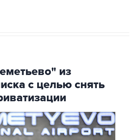
огибшем в результате атаки ВСУ на
еметьево" из
писка с целью снять
риватизации