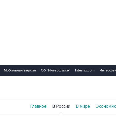
Мобильная версия
Об "Интерфаксе"
Interfax.com
Интерфак
Главное
В России
В мире
Экономик