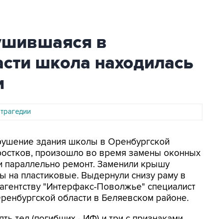
рушившаяся в
асти школа находилась
и
 трагедии
брушение здания школы в Оренбургской
дростков, произошло во время замены оконных
и параллельно ремонт. Заменили крышу
ы на пластиковые. Выдернули снизу раму в
л агентству "Интерфакс-Поволжье" специалист
ренбургской области в Беляевском районе.
ять тел (погибших - ИФ) и три с признаками