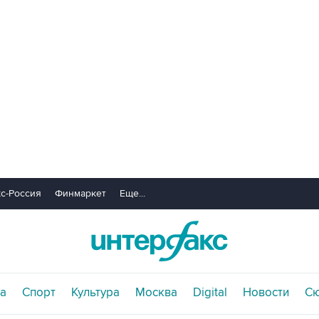
с-Россия
Финмаркет
Еще...
а
Спорт
Культура
Москва
Digital
Новости
С