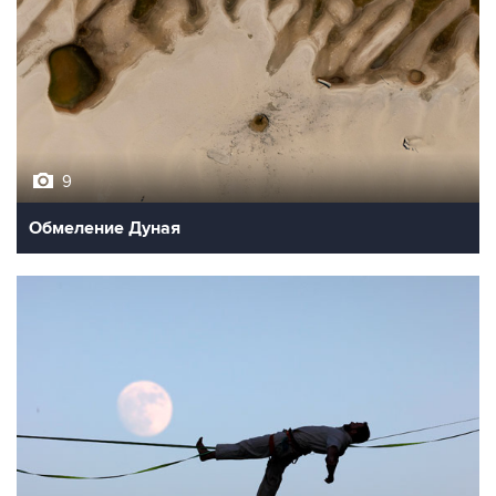
9
Обмеление Дуная