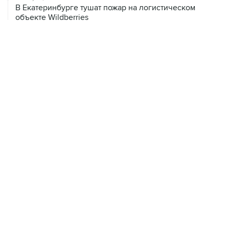
В Екатеринбурге тушат пожар на логистическом
объекте Wildberries
07 августа, 04:02
Землетрясение магнитудой 4,1 зафиксировано в Туве
07 августа, 01:03
Президент США заявил о прогрессе в украинском
урегулировании