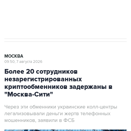
ИНН 7725383515 Erid: F7NfYUJCUneVdTRF8PRs
Аксенов сообщил о четвертом погибшем в
результате атаки ВСУ на Крым
МОСКВА
09:50, 7 августа 2026
Более 20 сотрудников
незарегистрированных
криптообменников задержаны в
"Москва-Сити"
Через эти обменники украинские колл-центры
легализовывали деньги жертв телефонных
мошенников, заявили в ФСБ