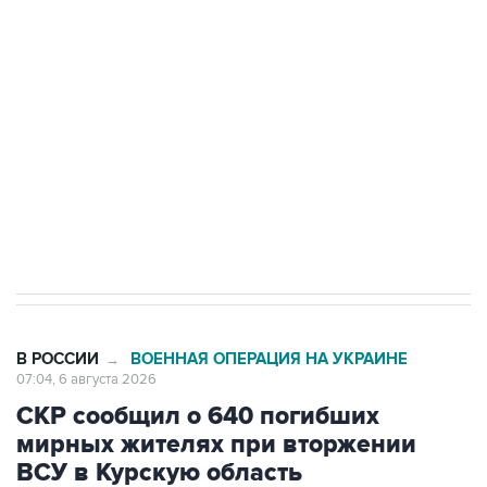
Путин сообщил о решении сосредоточить в
одних руках все службы тыла Минобороны
Как российские медицинские технологии
выходят на мировые рынки
Социальная реклама, АНО «Национальные приоритеты».
ИНН 7725383515 Erid: F7NfYUJCUneVdTRF8PRs
Трамп заявил, что переговоры с Ираном
начнутся в понедельник
В РОССИИ
ВОЕННАЯ ОПЕРАЦИЯ НА УКРАИНЕ
→
07:04, 6 августа 2026
СКР сообщил о 640 погибших
мирных жителях при вторжении
ВСУ в Курскую область