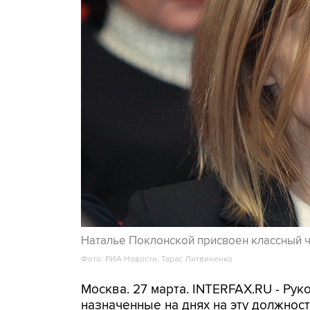
Наталье Поклонской присвоен классный ч
Фото: РИА Новости, Тарас Литвиненко
Москва. 27 марта. INTERFAX.RU - Ру
назначенные на днях на эту должнос