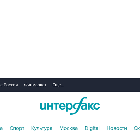
с-Россия
Финмаркет
Еще...
а
Спорт
Культура
Москва
Digital
Новости
С