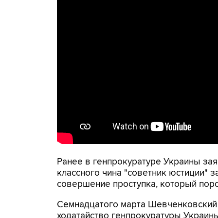
Ранее в генпрокуратуре Украины зая
классного чина "советник юстиции" 
совершение проступка, который поро
Семнадцатого марта Шевченковский 
ходатайство генпрокуратуры Украины