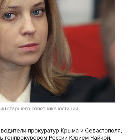
ин старшего советника юстиции
ководители прокуратур Крыма и Севастополя,
ть генпрокурором России Юрием Чайкой,