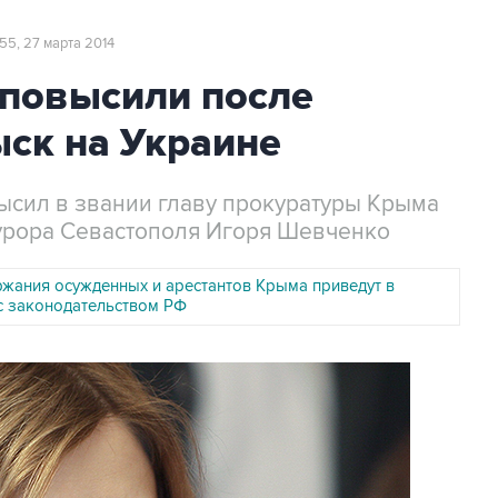
55, 27 марта 2014
повысили после
ск на Украине
сил в звании главу прокуратуры Крыма
курора Севастополя Игоря Шевченко
ржания осужденных и арестантов Крыма приведут в
 с законодательством РФ