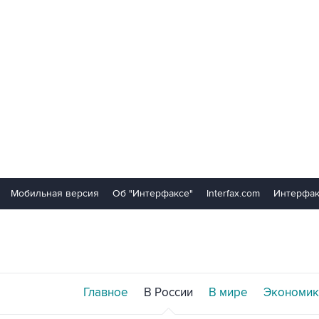
Мобильная версия
Об "Интерфаксе"
Interfax.com
Интерфак
Главное
В России
В мире
Экономик