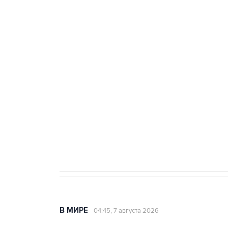
тыла Минобороны
ФСБ сообщила о задержании в 
теракт на объекте Росгвардии
Как российские медицинские т
Социальная реклама, АНО «Национальные приоритеты».
И
Аксенов сообщил о четвертом п
Крым
В МИРЕ
04:45, 7 августа 2026