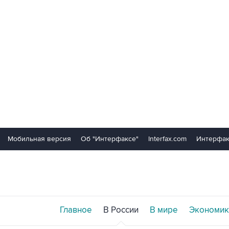
Мобильная версия
Об "Интерфаксе"
Interfax.com
Интерфак
Главное
В России
В мире
Экономик