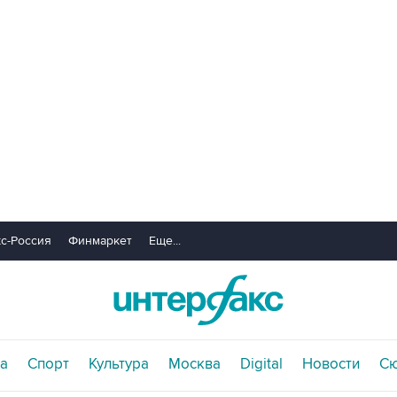
с-Россия
Финмаркет
Еще...
а
Спорт
Культура
Москва
Digital
Новости
С