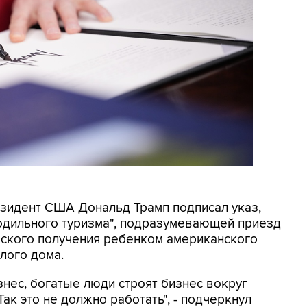
резидент США Дональд Трамп подписал указ,
родильного туризма", подразумевающей приезд
еского получения ребенком американского
лого дома.
знес, богатые люди строят бизнес вокруг
ак это не должно работать", - подчеркнул