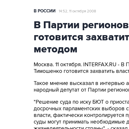
В РОССИИ
14:52, 11 октября 2008
В Партии регионов
готовится захвати
методом
Москва. 11 октября. INTERFAX.RU - В
Тимошенко готовится захватить влас
Такое мнение высказал в интервью а
народный депутат от Партии регионо
"Решение суда по иску БЮТ о приост
досрочных парламентских выборов св
власти, фактически контролируется 
суды могут принимать необходимые
жизнедеятельности страны", - сказал 