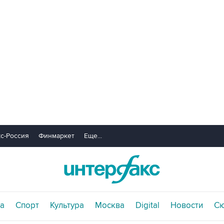
с-Россия
Финмаркет
Еще...
а
Спорт
Культура
Москва
Digital
Новости
С