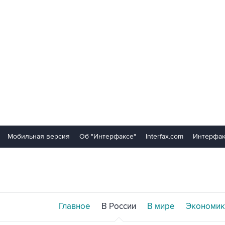
Мобильная версия
Об "Интерфаксе"
Interfax.com
Интерфак
Главное
В России
В мире
Экономик