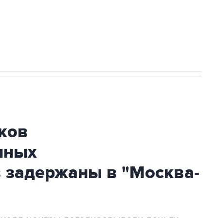
огибшем в результате атаки ВСУ на
ков
нных
 задержаны в "Москва-