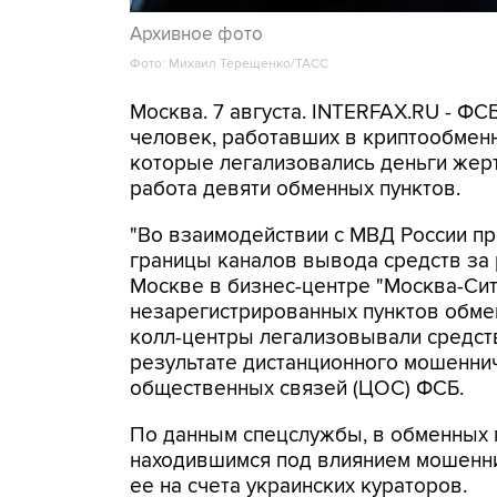
Архивное фото
Фото: Михаил Терещенко/ТАСС
Москва. 7 августа. INTERFAX.RU - Ф
человек, работавших в криптообменн
которые легализовались деньги же
работа девяти обменных пунктов.
"Во взаимодействии с МВД России п
границы каналов вывода средств за
Москве в бизнес-центре "Москва-Си
незарегистрированных пунктов обме
колл-центры легализовывали средств
результате дистанционного мошеннич
общественных связей (ЦОС) ФСБ.
По данным спецслужбы, в обменных п
находившимся под влиянием мошенни
ее на счета украинских кураторов.