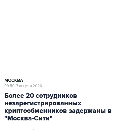
Беспилотные технологии и ИИ на службе у
электросетевых объектов и агрокомплексов
Социальная реклама, АНО «Национальные приоритеты».
ИНН 7725383515 Erid: F7NfYUJCUneVdwcydK6A
Аксенов сообщил о четвертом погибшем в
результате атаки ВСУ на Крым
МОСКВА
09:50, 7 августа 2026
Более 20 сотрудников
незарегистрированных
криптообменников задержаны в
"Москва-Сити"