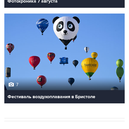
Фотохроника 7 августа
7
Фестиваль воздухоплавания в Бристоле