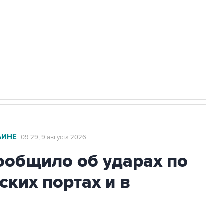
НН 7725383515 Erid: F7NfYUJCUneVdwcydK6A
2027 года импорт, выпуск и обращение
АИНЕ
09:29, 9 августа 2026
общило об ударах по
ских портах и в