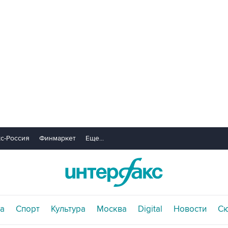
с-Россия
Финмаркет
Еще...
а
Спорт
Культура
Москва
Digital
Новости
С