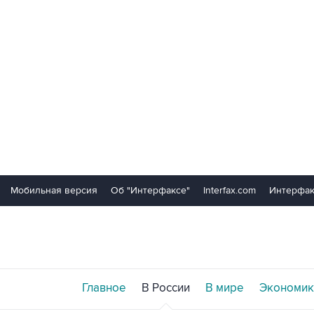
Мобильная версия
Об "Интерфаксе"
Interfax.com
Интерфак
Главное
В России
В мире
Экономик