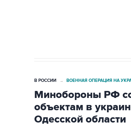
агрокомплексов
Социальная реклама, АНО «Национальные приоритеты».
И
Кабмин РФ разрешил до 1 июля 
бензина Евро 2, Евро 3, Евро 4
В РОССИИ
ВОЕННАЯ ОПЕРАЦИЯ НА УКР
→
Минобороны РФ со
объектам в украин
Одесской области