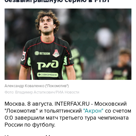
Александр Коваленко ("Локомотив")
Фото: Владимир Астапкович/РИА Новости
Москва. 8 августа. INTERFAX.RU - Московский
"Локомотив" и тольяттинский
"Акрон"
со счетом
0:0 завершили матч третьего тура чемпионата
России по футболу.
Игра прошла в Москве.