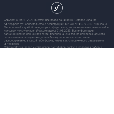
Copyright © 1991—2026 Interfax. Все права защищены. Сетевое издание
"Интерфакс.ру". Свидетельство о регистрации СМИ ЭЛ № ФС 77 - 84928 выдано
Федеральной службой по надзору в сфере связи, информационных технологий и
массовых коммуникаций (Роскомнадзор) 21.03.2023. Вся информация,
размещенная на данном веб-сайте, предназначена только для персонального
пользования и не подлежит дальнейшему воспроизведению и/или
распространению в какой-либо форме, иначе как с письменного разрешения
Интерфакса.
Сайт Interfax.ru (далее – сайт) использует файлы cookie. Продолжая работу с
сайтом, Вы соглашаетесь на сбор и последующую
обработку файлов cookie
.
Адрес: Россия, 127006, Москва, 1-я Тверская-Ямская улица, дом 2, стр.1, тел.:
+7 (499) 250-98-40
, факс:
+7 (499) 250-97-27
Продукты информационной группы
"Интерфакс"
Информация о компаниях, товарах и людях
СПАРК
X-Compliance
СКАУТ
Маркер
АСТРА
Новости и рынки
Новости "Интерфакса"
СКАН