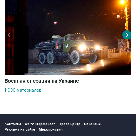
❮
❯
Военная операция на Украине
О
11030 материалов
3
Контакты
Об "Интерфаксе"
Пресс-центр
Вакансии
Реклама на сайте
Мероприятия