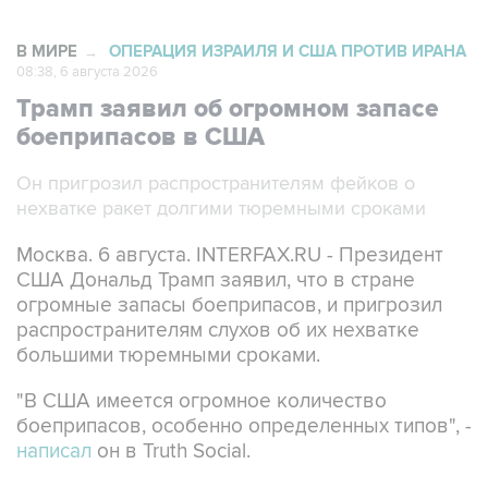
В МИРЕ
ОПЕРАЦИЯ ИЗРАИЛЯ И США ПРОТИВ ИРАНА
→
08:38, 6 августа 2026
Трамп заявил об огромном запасе
боеприпасов в США
Он пригрозил распространителям фейков о
нехватке ракет долгими тюремными сроками
Москва. 6 августа. INTERFAX.RU - Президент
США Дональд Трамп заявил, что в стране
огромные запасы боеприпасов, и пригрозил
распространителям слухов об их нехватке
большими тюремными сроками.
"В США имеется огромное количество
боеприпасов, особенно определенных типов", -
написал
он в Truth Social.