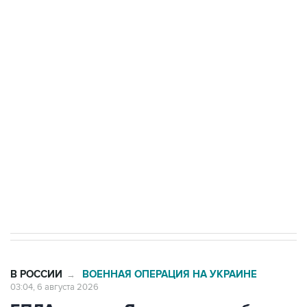
БПЛА на автомобиль в Удмуртии
Путин сообщил о решении сосредоточить в
одних руках все службы тыла Минобороны
Как российские медицинские технологии
выходят на мировые рынки
Социальная реклама, АНО «Национальные приоритеты».
ИНН 7725383515 Erid: F7NfYUJCUneVdTRF8PRs
Трамп заявил, что переговоры с Ираном
начнутся в понедельник
В РОССИИ
ВОЕННАЯ ОПЕРАЦИЯ НА УКРАИНЕ
→
03:04, 6 августа 2026