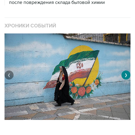
после повреждения склада бытовой химии
ХРОНИКИ СОБЫТИЙ
❮
❯
В
Операция Израиля и США против Ирана
1