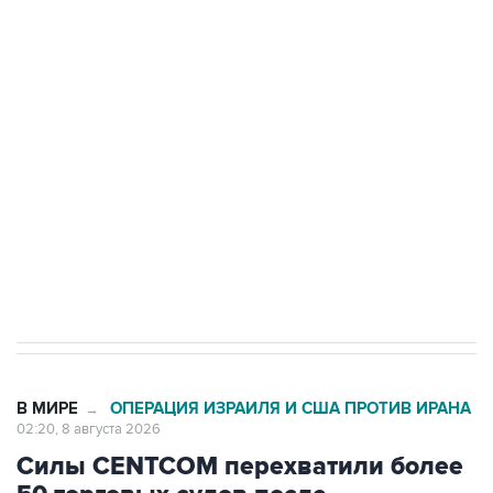
Беспилотные технологии и ИИ на службе у
электросетевых объектов и агрокомплексов
Социальная реклама, АНО «Национальные приоритеты».
ИНН 7725383515 Erid: F7NfYUJCUneVdwcydK6A
Кабмин РФ разрешил до 1 июля 2027 года
импорт, выпуск и обращение бензина Евро 2,
Евро 3, Евро 4
В МИРЕ
ОПЕРАЦИЯ ИЗРАИЛЯ И США ПРОТИВ ИРАНА
→
02:20, 8 августа 2026
Силы CENTCOM перехватили более
50 торговых судов после
возобновления блокады Ирана