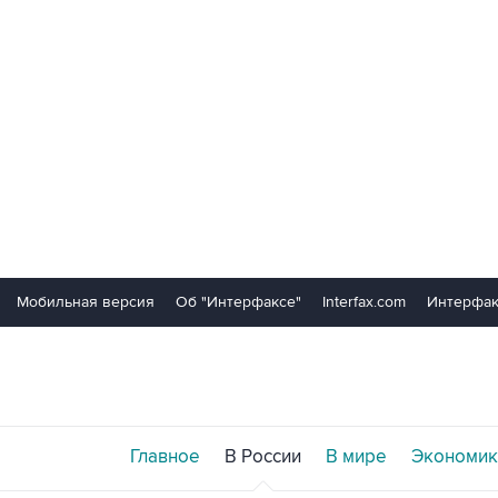
Мобильная версия
Об "Интерфаксе"
Interfax.com
Интерфак
Главное
В России
В мире
Экономик