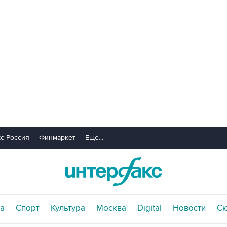
с-Россия
Финмаркет
Еще...
а
Спорт
Культура
Москва
Digital
Новости
С