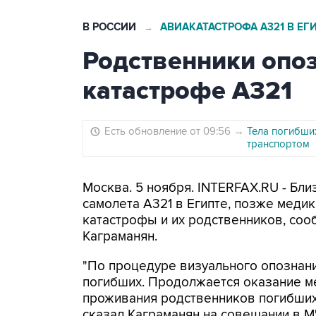
В РОССИИ
АВИАКАТАСТРОФА А321 В ЕГ
→
Родственники опоз
катастрофе А321
Есть обновление от 09:56
→
Тела погибши
транспортом
Москва. 5 ноября. INTERFAX.RU - Бл
самолета А321 в Египте, позже меди
катастрофы и их родственников, со
Каграманян.
"По процедуре визуального опознани
погибших. Продолжается оказание м
проживания родственников погибших 
сказал Каграманян на совещании в М