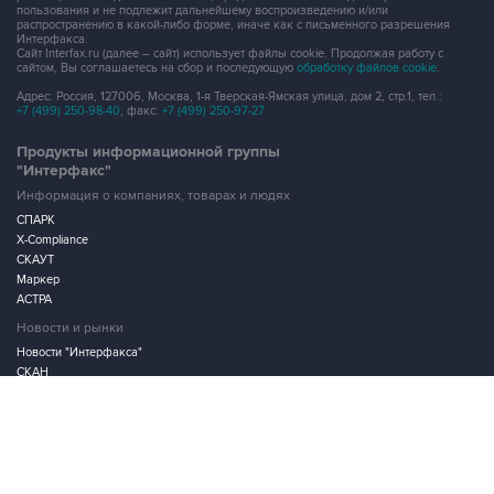
пользования и не подлежит дальнейшему воспроизведению и/или
распространению в какой-либо форме, иначе как с письменного разрешения
Интерфакса.
Сайт Interfax.ru (далее – сайт) использует файлы cookie. Продолжая работу с
сайтом, Вы соглашаетесь на сбор и последующую
обработку файлов cookie
.
Адрес: Россия, 127006, Москва, 1-я Тверская-Ямская улица, дом 2, стр.1, тел.:
+7 (499) 250-98-40
, факс:
+7 (499) 250-97-27
Продукты информационной группы
"Интерфакс"
Информация о компаниях, товарах и людях
СПАРК
X-Compliance
СКАУТ
Маркер
АСТРА
Новости и рынки
Новости "Интерфакса"
СКАН
RUDATA
Центр раскрытия корпоративной информации