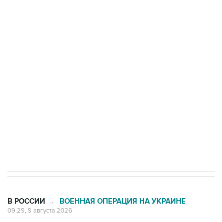
Промышленное предприятие в Самарской
области подверглось атаке БПЛА
Беспилотные технологии и ИИ на службе у
электросетевых объектов и агрокомплексов
Социальная реклама, АНО «Национальные приоритеты».
ИНН 7725383515 Erid: F7NfYUJCUneVdwcydK6A
Кабмин РФ разрешил до 1 июля 2027 года
импорт, выпуск и обращение бензина Евро 2,
Евро 3, Евро 4
В РОССИИ
ВОЕННАЯ ОПЕРАЦИЯ НА УКРАИНЕ
→
09:29, 9 августа 2026