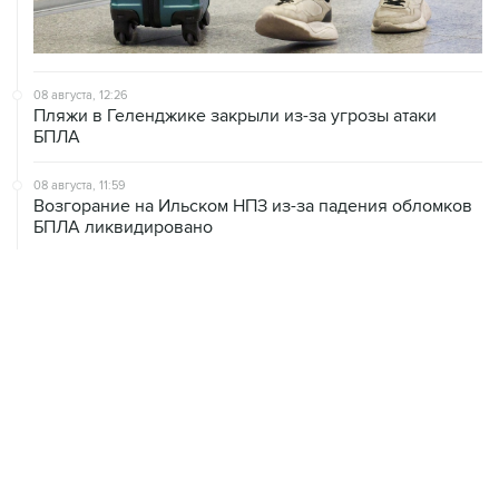
08 августа, 12:26
Пляжи в Геленджике закрыли из-за угрозы атаки
БПЛА
08 августа, 11:59
Возгорание на Ильском НПЗ из-за падения обломков
БПЛА ликвидировано
08 августа, 10:07
В Красноярском крае во время сплава по реке
пропала семья
08 августа, 09:22
Топливо в Севастополе в субботу поступит в продажу
на 13 АЗС сети "Атан"