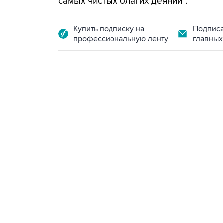
самых чистых благих деяний".
Купить подписку на
Подписа
профессиональную ленту
главных
07:10, 10 августа 2026