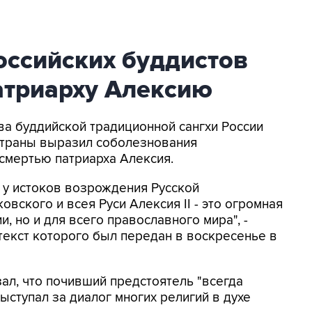
оссийских буддистов
атриарху Алексию
ва буддийской традиционной сангхи России
страны выразил соболезнования
смертью патриарха Алексия.
 у истоков возрождения Русской
вского и всея Руси Алексия II - это огромная
, но и для всего православного мира", -
екст которого был передан в воскресенье в
ал, что почивший предстоятель "всегда
ыступал за диалог многих религий в духе