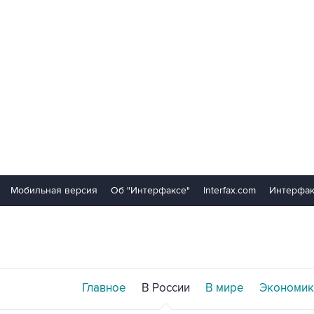
Мобильная версия
Об "Интерфаксе"
Interfax.com
Интерфак
Главное
В России
В мире
Экономик