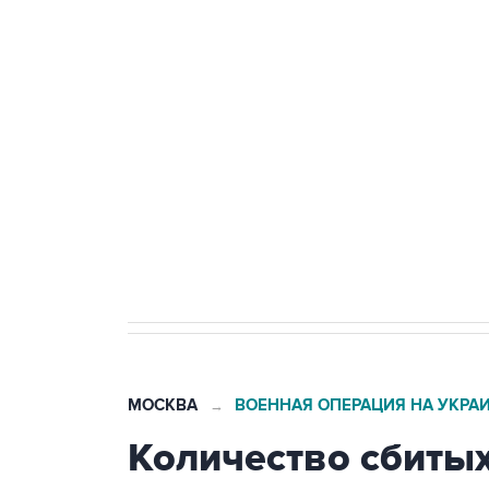
Число жертв атаки БПЛА на Бел
Беспилотные технологии и ИИ н
агрокомплексов
Социальная реклама, АНО «Национальные приоритеты».
И
Путин вывел "Шереметьево" из 
препятствие для приватизации
МОСКВА
ВОЕННАЯ ОПЕРАЦИЯ НА УКРА
→
Количество сбитых