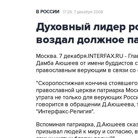
В РОССИИ
17:26, 7 декабря 2008
Духовный лидер р
воздал должное п
Москва. 7 декабря.INTERFAX.RU - Гла
Дамба Аюшеев от имени буддистов 
православным верующим в связи со 
"Скоропостижная кончина стоявшего
православной церкви патриарха Моско
утрата не только для верующих России
говорится в обращении Д.Аюшеева, т
"Интерфакс-Религия".
Вспоминая патриарха, Д.Аюшеев сказ
призывал людей к миру и согласию, в