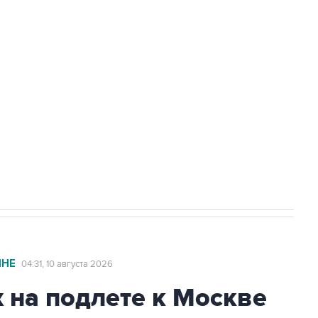
город выросло до пяти
а службе у электросетевых объектов и
НН 7725383515 Erid: F7NfYUJCUneVdwcydK6A
стратегического списка с целью снять
ИНЕ
04:31, 10 августа 2026
 на подлете к Москве