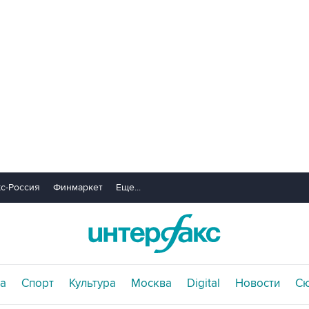
с-Россия
Финмаркет
Еще...
а
Спорт
Культура
Москва
Digital
Новости
С