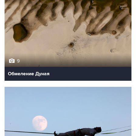
9
Обмеление Дуная