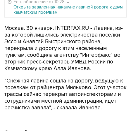
Есть обновление от 10:28
→
Открыта заваленная накануне лавиной дорога к двум
камчатским поселкам
Москва. 30 января. INTERFAX.RU - Лавина, из-
за которой лишились электричества поселки
Эссо и Анавгай Быстринского района,
перекрыла и дорогу к этим населенным
пунктам, сообщила агентству "Интерфакс" во
вторник пресс-секретарь УМВД России по
Камчатскому краю Алла Иванова.
"Снежная лавина сошла на дорогу, ведущую к
поселкам от райцентра Мильково. Этот участок
трассы сейчас перекрыт автоинспекторами и
сотрудниками местной администрации, идет
расчистка завала", - сказала Иванова.
Как сообщалось, эта же лавина, сошедшая в
понедельник поздно вечером, нарушила