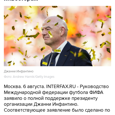
Джанни Инфантино
Фото: Andrew Harnik/Getty Images
Москва. 6 августа. INTERFAX.RU - Руководство
Международной федерации футбола ФИФА
заявило о полной поддержке президенту
организации Джанни Инфантино.
Соответствующее заявление было сделано по
окончании встречи высшего руководства
ФИФА в Рабате (Марокко).
"После встречи в Рабате генеральный
секретарь ФИФА и присутствовавшие на ней
члены правления федерации подтвердили
свою полную поддержку президента ФИФА
Джанни Инфантино как единственного
должностного лица, избранного 211
ассоциациями-членами ФИФА. В свою очередь,
президент ФИФА вновь выразил свою полную
поддержку Генеральному секретарю ФИФА и