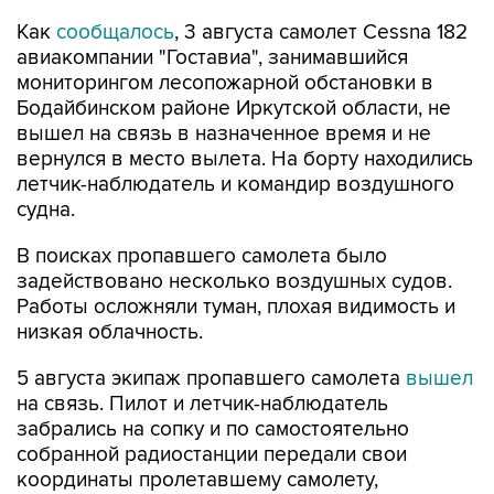
Работы осложняли туман, плохая видимость и
низкая облачность.
5 августа экипаж пропавшего самолета
вышел
на связь. Пилот и летчик-наблюдатель
забрались на сопку и по самостоятельно
собранной радиостанции передали свои
координаты пролетавшему самолету,
следовавшему по маршруту Бодайбо - Иркутск.
Летчики находились в 90 км от Бодайбо.
6 августа спасенный экипаж пропавшей Cessna
был эвакуирован в Бодайбо. У мужчин
небольшие ссадины и ушибы, их увезли на
осмотр.
Расследуется
уголовное дело по ч. 3 ст. 263 УК
РФ (нарушение правил безопасности движения
и эксплуатации воздушного транспорта).