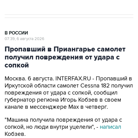
Иркутской области самолет Cessna 182 получил
повреждения от удара с сопкой, сообщил
губернатор региона Игорь Кобзев в своем
канале в мессенджере Мах в четверг.
"Машина получила повреждения от удара с
сопкой, но люди внутри уцелели", -
написал
Кобзев.
Как
сообщалось
, 3 августа самолет Cessna 182
авиакомпании "Гоставиа", занимавшийся
мониторингом лесопожарной обстановки в
Бодайбинском районе Иркутской области, не
вышел на связь в назначенное время и не
вернулся в место вылета. На борту находились
летчик-наблюдатель и командир воздушного
судна.
В поисках пропавшего самолета было
задействовано несколько воздушных судов.