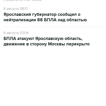
6 августа 08:17
Ярославский губернатор сообщил о
нейтрализации 88 БПЛА над областью
6 августа 03:04
БПЛА атакуют Ярославскую область,
движение в сторону Москвы перекрыто
В РОССИИ
07:39, 6 августа 2026
Пропавший в Приангарье самолет
получил повреждения от удара с
сопкой
Москва. 6 августа. INTERFAX.RU - Пропавший в