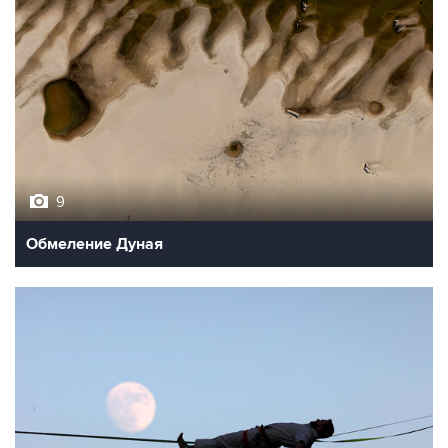
9
Обмеление Дуная