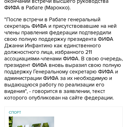
администрации ФИФА за их необходимую и
выдающуюся работу по реализации его
видения", - говорится в заявлении, текст
которого опубликован на сайте федерации.
СПОРТ
02 августа 2026
Guardian пишет, что в Европе ищут замену
президенту ФИФА Инфантино
Читать подробнее
На встрече обсудили проект FIFA Forward
Enterprise (FFE), который предполагал
создание дочерней структуры для продажи