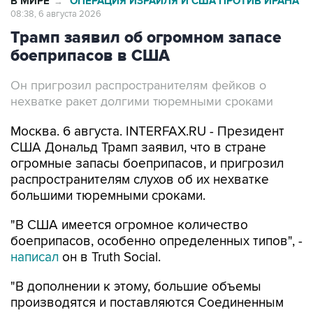
В МИРЕ
ОПЕРАЦИЯ ИЗРАИЛЯ И США ПРОТИВ ИРАНА
→
08:38, 6 августа 2026
Трамп заявил об огромном запасе
боеприпасов в США
Он пригрозил распространителям фейков о
нехватке ракет долгими тюремными сроками
Москва. 6 августа. INTERFAX.RU - Президент
США Дональд Трамп заявил, что в стране
огромные запасы боеприпасов, и пригрозил
распространителям слухов об их нехватке
большими тюремными сроками.
"В США имеется огромное количество
боеприпасов, особенно определенных типов", -
написал
он в Truth Social.
"В дополнении к этому, большие объемы
производятся и поставляются Соединенным