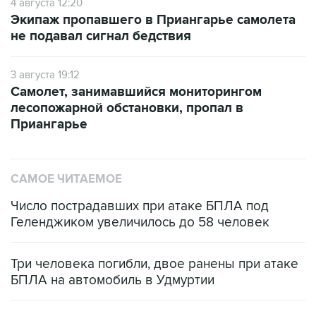
Число пострадавших при атаке БПЛА под
Геленджиком увеличилось до 58 человек
Три человека погибли, двое ранены при атаке
БПЛА на автомобиль в Удмуртии
Путин сообщил о решении сосредоточить в
одних руках все службы тыла Минобороны
Как российские медицинские технологии
выходят на мировые рынки
Социальная реклама, АНО «Национальные приоритеты».
ИНН 7725383515 Erid: F7NfYUJCUneVdTRF8PRs
Трамп заявил, что переговоры с Ираном
начнутся в понедельник