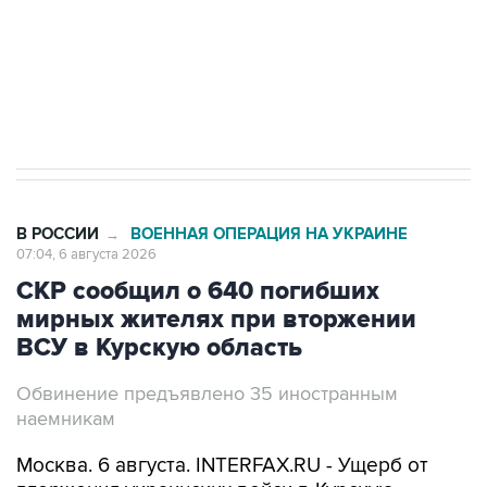
Социальная реклама, АНО «Национальные приоритеты».
ИНН 7725383515 Erid: F7NfYUJCUneVdTRF8PRs
Трамп заявил, что переговоры с Ираном
начнутся в понедельник
В РОССИИ
ВОЕННАЯ ОПЕРАЦИЯ НА УКРАИНЕ
→
07:04, 6 августа 2026
СКР сообщил о 640 погибших
мирных жителях при вторжении
ВСУ в Курскую область
Обвинение предъявлено 35 иностранным
наемникам
Москва. 6 августа. INTERFAX.RU - Ущерб от