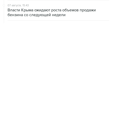
бензина со следующей недели
07 августа, 15:17
ВС рассмотрит 10 августа иск об отмене регистрации
списка кандидатов от "Яблока" на выборы в ГД
07 августа, 14:37
Саудовская Аравия, Турция и Пакистан подписали
оборонное соглашение
07 августа, 14:29
"Яблоку" не удалось оспорить отказ в регистрации на
выборах в парламент Петербурга
ХРОНИКИ СОБЫТИЙ