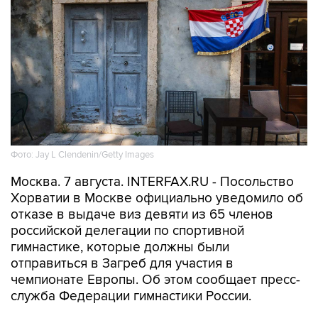
Фото: Jay L Clendenin/Getty Images
Москва. 7 августа. INTERFAX.RU - Посольство
Хорватии в Москве официально уведомило об
отказе в выдаче виз девяти из 65 членов
российской делегации по спортивной
гимнастике, которые должны были
отправиться в Загреб для участия в
чемпионате Европы. Об этом сообщает пресс-
служба Федерации гимнастики России.
Среди тех, кому отказали в визе, — лидеры
женской сборной Ангелина Мельникова,