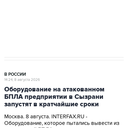
электросетевых объектов и агрокомплексов
Социальная реклама, АНО «Национальные приоритеты».
ИНН 7725383515 Erid: F7NfYUJCUneVdwcydK6A
Кабмин РФ разрешил до 1 июля 2027 года
импорт, выпуск и обращение бензина Евро 2,
Евро 3, Евро 4
В РОССИИ
14:24, 8 августа 2026
Оборудование на атакованном
БПЛА предприятии в Сызрани
запустят в кратчайшие сроки
Москва. 8 августа. INTERFAX.RU -
Оборудование, которое пытались вывести из