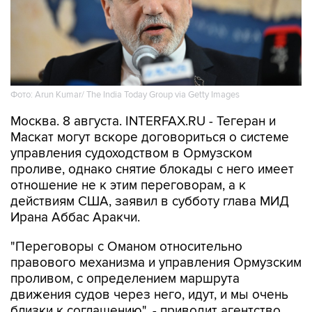
Фото: Arun Kumar/ The India Today Group via Getty Images
Москва. 8 августа. INTERFAX.RU - Тегеран и
Маскат могут вскоре договориться о системе
управления судоходством в Ормузском
проливе, однако снятие блокады с него имеет
отношение не к этим переговорам, а к
действиям США, заявил в субботу глава МИД
Ирана Аббас Аракчи.
"Переговоры с Оманом относительно
правового механизма и управления Ормузским
проливом, с определением маршрута
движения судов через него, идут, и мы очень
близки к соглашению", - приводит агентство