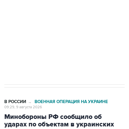
Промышленное предприятие в Самарской
области подверглось атаке БПЛА
Беспилотные технологии и ИИ на службе у
электросетевых объектов и агрокомплексов
Социальная реклама, АНО «Национальные приоритеты».
ИНН 7725383515 Erid: F7NfYUJCUneVdwcydK6A
Кабмин РФ разрешил до 1 июля 2027 года
импорт, выпуск и обращение бензина Евро 2,
Евро 3, Евро 4
В РОССИИ
ВОЕННАЯ ОПЕРАЦИЯ НА УКРАИНЕ
→
09:29, 9 августа 2026
Минобороны РФ сообщило об
ударах по объектам в украинских