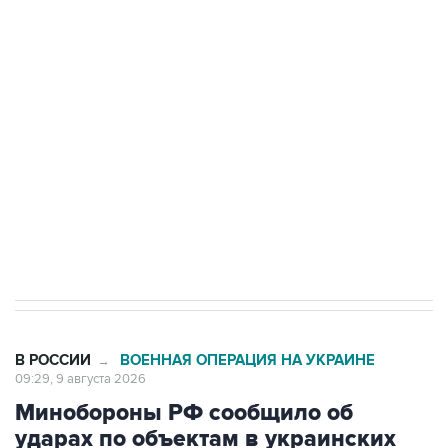
Промышленное предприятие в Самарской
области подверглось атаке БПЛА
Беспилотные технологии и ИИ на службе у
электросетевых объектов и агрокомплексов
Социальная реклама, АНО «Национальные приоритеты».
ИНН 7725383515 Erid: F7NfYUJCUneVdwcydK6A
Кабмин РФ разрешил до 1 июля 2027 года
импорт, выпуск и обращение бензина Евро 2,
Евро 3, Евро 4
В РОССИИ
ВОЕННАЯ ОПЕРАЦИЯ НА УКРАИНЕ
→
09:29, 9 августа 2026
Минобороны РФ сообщило об
ударах по объектам в украинских