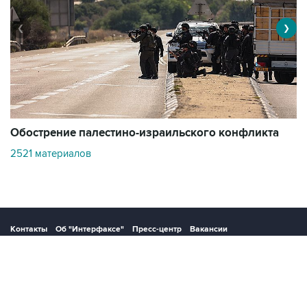
❮
❯
Обострение палестино-израильского конфликта
О
2521 материалов
3
Контакты
Об "Интерфаксе"
Пресс-центр
Вакансии
Реклама на сайте
Мероприятия