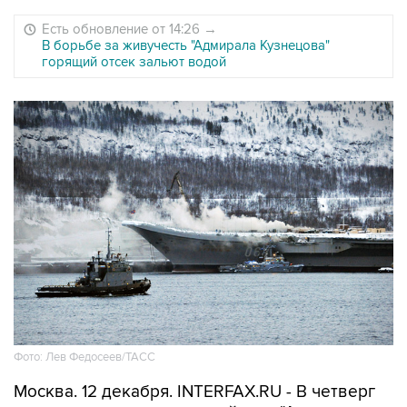
Есть обновление от 14:26
→
В борьбе за живучесть "Адмирала Кузнецова"
горящий отсек зальют водой
Фото: Лев Федосеев/ТАСС
Москва. 12 декабря. INTERFAX.RU - В четверг