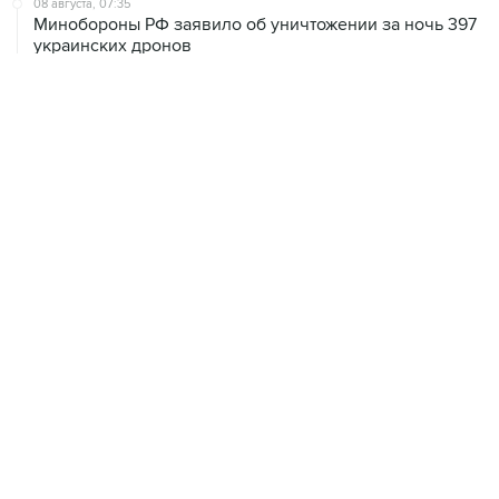
08 августа, 07:35
Минобороны РФ заявило об уничтожении за ночь 397
украинских дронов
08 августа, 06:42
Промышленное предприятие в Самарской области
подверглось атаке БПЛА
08 августа, 05:05
В группировке "Восток" сообщили о продвижении в
глубину обороны ВСУ