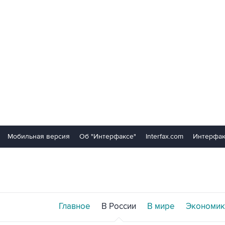
Мобильная версия
Об "Интерфаксе"
Interfax.com
Интерфак
Главное
В России
В мире
Экономик