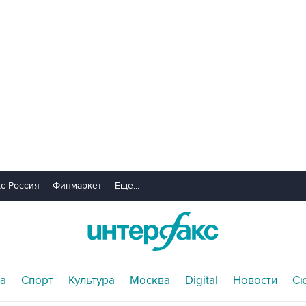
с-Россия
Финмаркет
Еще...
а
Спорт
Культура
Москва
Digital
Новости
С