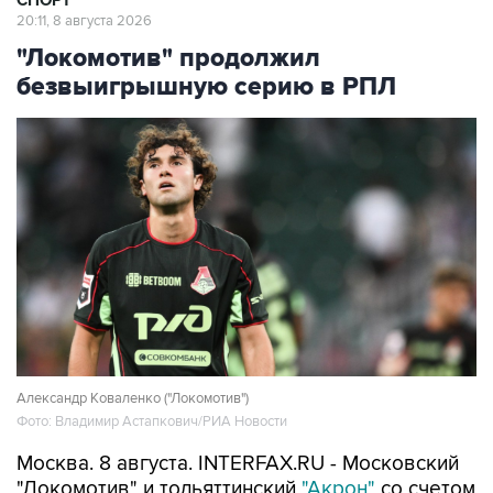
"Локомотив" продолжил
безвыигрышную серию в РПЛ
Александр Коваленко ("Локомотив")
Фото: Владимир Астапкович/РИА Новости
Москва. 8 августа. INTERFAX.RU - Московский
"Локомотив" и тольяттинский
"Акрон"
со счетом
0:0 завершили матч третьего тура чемпионата