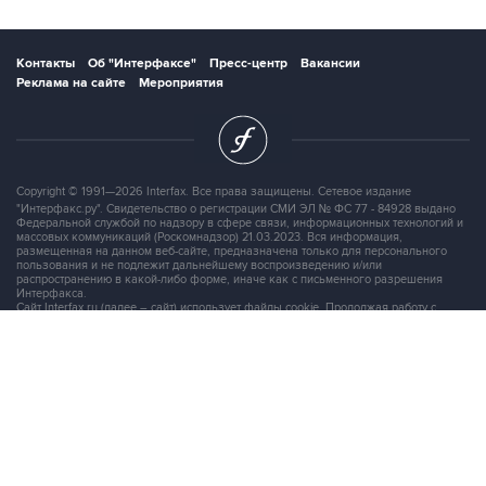
Контакты
Об "Интерфаксе"
Пресс-центр
Вакансии
Реклама на сайте
Мероприятия
Copyright © 1991—2026 Interfax. Все права защищены. Сетевое издание
"Интерфакс.ру". Свидетельство о регистрации СМИ ЭЛ № ФС 77 - 84928 выдано
Федеральной службой по надзору в сфере связи, информационных технологий и
массовых коммуникаций (Роскомнадзор) 21.03.2023. Вся информация,
размещенная на данном веб-сайте, предназначена только для персонального
пользования и не подлежит дальнейшему воспроизведению и/или
распространению в какой-либо форме, иначе как с письменного разрешения
Интерфакса.
Сайт Interfax.ru (далее – сайт) использует файлы cookie. Продолжая работу с
сайтом, Вы соглашаетесь на сбор и последующую
обработку файлов cookie
.
Адрес: Россия, 127006, Москва, 1-я Тверская-Ямская улица, дом 2, стр.1, тел.:
+7 (499) 250-98-40
, факс:
+7 (499) 250-97-27
Продукты информационной группы
"Интерфакс"
Информация о компаниях, товарах и людях
СПАРК
X-Compliance
СКАУТ
Маркер