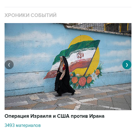
ХРОНИКИ СОБЫТИЙ
❮
❯
В
Операция Израиля и США против Ирана
1
3493 материалов