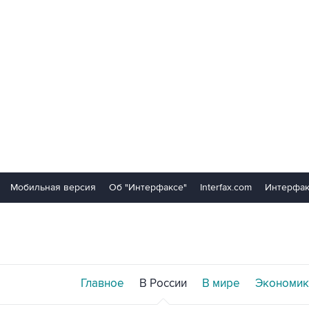
Мобильная версия
Об "Интерфаксе"
Interfax.com
Интерфак
Главное
В России
В мире
Экономик