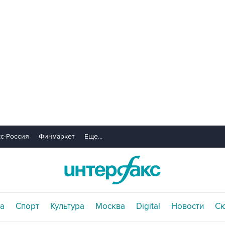
с-Россия
Финмаркет
Еще...
а
Спорт
Культура
Москва
Digital
Новости
С