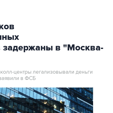
ков
нных
 задержаны в "Москва-
 колл-центры легализовывали деньги
заявили в ФСБ