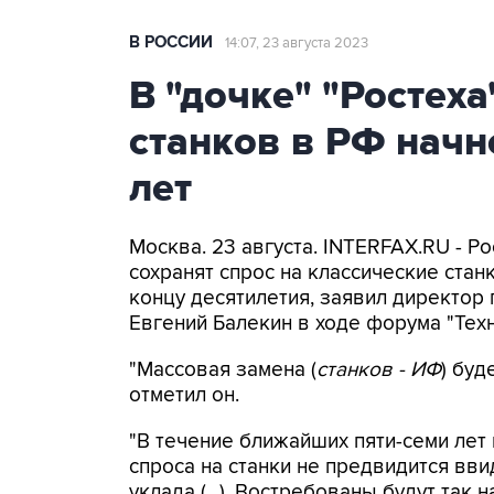
В РОССИИ
14:07, 23 августа 2023
В "дочке" "Ростеха
станков в РФ начн
лет
Москва. 23 августа. INTERFAX.RU - 
сохранят спрос на классические стан
концу десятилетия, заявил директор п
Евгений Балекин в ходе форума "Тех
"Массовая замена (
станков - ИФ
) буд
отметил он.
"В течение ближайших пяти-семи лет
спроса на станки не предвидится вв
уклада (...). Востребованы будут так