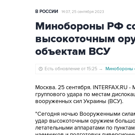
В РОССИИ
14:07, 25 сентября 2023
Минобороны РФ со
высокоточным ору
объектам ВСУ
Есть обновление от 15:25
→
Минобороны с
Москва. 25 сентября. INTERFAX.RU -
группового удара по местам дислока
вооруженных сил Украины (ВСУ).
"Сегодня ночью Вооруженными силам
удар высокоточным оружием большо
летательными аппаратами по пункта
наемников и подготовки диверсионны