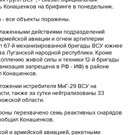
 Конашенков на брифинге в понедельник.
а - все объекты поражены.
слаженными действиями подразделений
 армейской авиации и огнем артиллерии
п 67-й механизированной бригады ВСУ южнее
ва Луганской народной республики. Кроме
коплению живой силы и техники 12-й бригады
ганизация запрещена в РФ - ИФ) в районе
ал Конашенков.
тожении истребителя МиГ-29 ВСУ на
ти, также за сутки нейтрализованы 33
рожской области.
роны перехвачено семь реактивных снарядов
сообщил Конашенков.
кой и армейской авиацией, ракетными