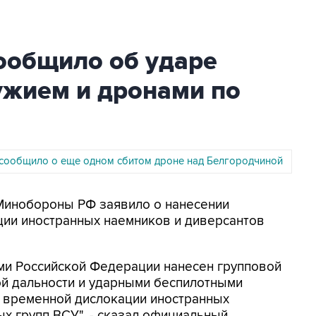
общило об ударе
жием и дронами по
ообщило о еще одном сбитом дроне над Белгородчиной
 Минобороны РФ заявило о нанесении
ции иностранных наемников и диверсантов
и Российской Федерации нанесен групповой
й дальности и ударными беспилотными
м временной дислокации иностранных
х групп ВСУ", - сказал официальный