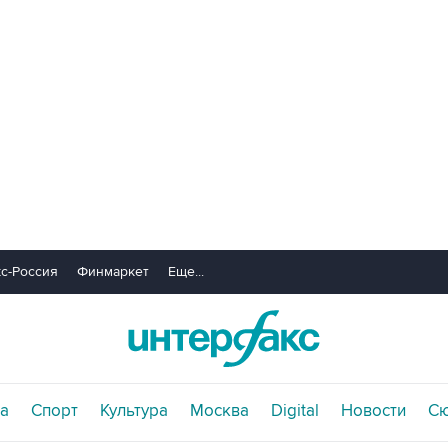
с-Россия
Финмаркет
Еще...
а
Спорт
Культура
Москва
Digital
Новости
С