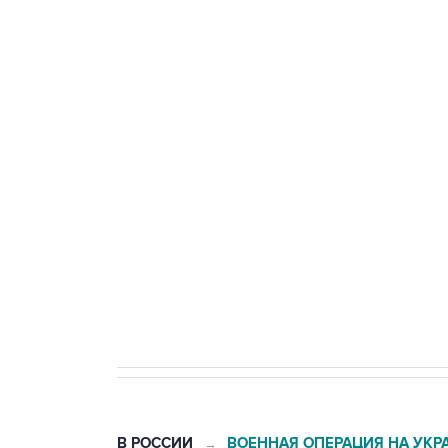
теракт на объекте Росгвардии
Промышленное предприятие в С
БПЛА
Беспилотные технологии и ИИ н
агрокомплексов
Социальная реклама, АНО «Национальные приоритеты».
И
Кабмин РФ разрешил до 1 июля 
бензина Евро 2, Евро 3, Евро 4
В РОССИИ
ВОЕННАЯ ОПЕРАЦИЯ НА УКР
→