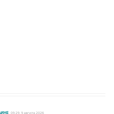
амарской области подверглось атаке
а службе у электросетевых объектов и
НН 7725383515 Erid: F7NfYUJCUneVdwcydK6A
2027 года импорт, выпуск и обращение
АИНЕ
09:29, 9 августа 2026