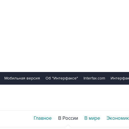
Мобильная версия
Об "Интерфаксе"
Interfax.com
Интерфак
Главное
В России
В мире
Экономик