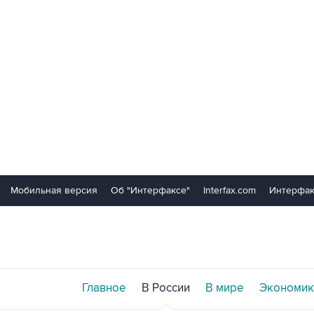
Мобильная версия
Об "Интерфаксе"
Interfax.com
Интерфак
Главное
В России
В мире
Экономик