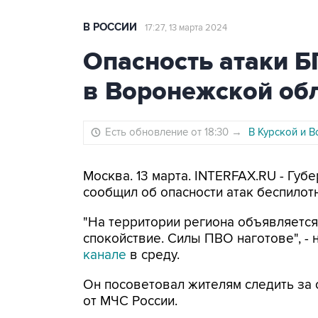
В РОССИИ
17:27, 13 марта 2024
Опасность атаки 
в Воронежской об
Есть обновление от 18:30
→
В Курской и 
Москва. 13 марта. INTERFAX.RU - Гу
сообщил об опасности атак беспилот
"На территории региона объявляется
спокойствие. Силы ПВО наготове", - 
канале
в среду.
Он посоветовал жителям следить за 
от МЧС России.