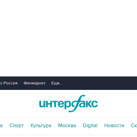
с-Россия
Финмаркет
Еще...
а
Спорт
Культура
Москва
Digital
Новости
С