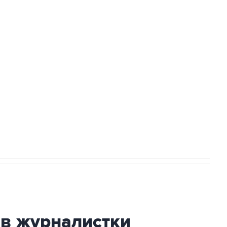
Приморье подростков, готовивших
а службе у электросетевых объектов и
НН 7725383515 Erid: F7NfYUJCUneVdwcydK6A
огибшем в результате атаки ВСУ на
ив журналистки