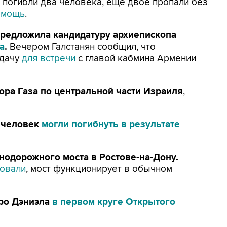
и погибли два человека, еще двое пропали без
омощь
.
предложила кандидатуру архиепископа
а
.
Вечером Галстанян сообщил, что
 дачу
для встречи
с главой кабмина Армении
тора Газа по центральной части Израиля
,
0 человек
могли погибнуть в результате
нодорожного моста в Ростове-на-Дону.
ровали
, мост функционирует в обычном
ро Дэниэла
в первом круге Открытого