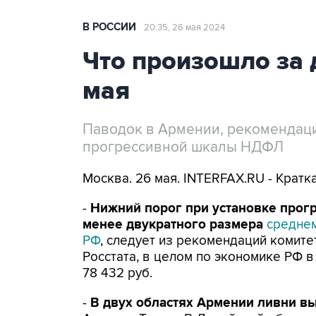
В РОССИИ
20:35, 26 мая 2024
Что произошло за 
мая
Паводок в Армении, рекомендаци
прогрессивной шкалы НДФЛ
Москва. 26 мая. INTERFAX.RU - Кратк
-
Нижний порог при установке прог
менее двукратного размера
среднем
РФ
, следует из рекомендаций комит
Росстата, в целом по экономике РФ в
78 432 руб.
-
В двух областях Армении ливни в