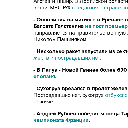
Агстев и Ташир. В Лорийской област
вести. МЧС РФ
предложило стране п
-
Оппозиция на митинге в Ереване 
Баграта Галстаняна
на пост премьер
направляется на правительственную
Николом Пашиняном.
-
Несколько ракет запустили из сек
жертв и пострадавших нет
.
-
В Папуа - Новой Гвинее более 67
оползня
.
-
Сухогруз врезался в пролет желез
Пострадавших нет, сухогруз
отбукси
режиме.
-
Андрей Рублев победил японца Та
чемпионата Франции
.