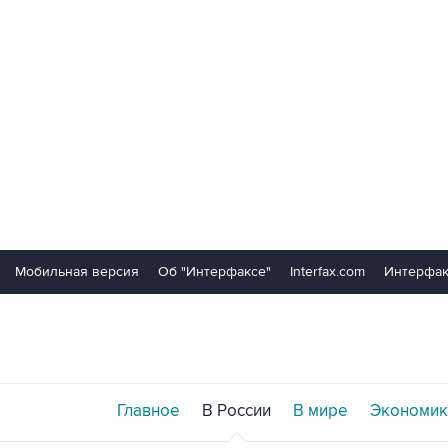
Мобильная версия
Об "Интерфаксе"
Interfax.com
Интерфак
Главное
В России
В мире
Экономик