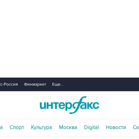
с-Россия
Финмаркет
Еще...
а
Спорт
Культура
Москва
Digital
Новости
С