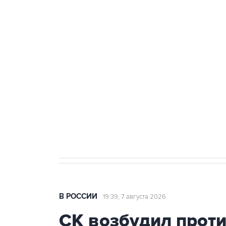
ФСБ сообщила о задержании в 
теракт на объекте Росгвардии
Беспилотные технологии и ИИ н
агрокомплексов
Социальная реклама, АНО «Национальные приоритеты».
И
Аксенов сообщил о четвертом п
Крым
В РОССИИ
19:39, 7 августа 2026
СК возбудил прот