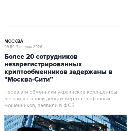
Аксенов сообщил о четвертом погибшем в
результате атаки ВСУ на Крым
МОСКВА
09:50, 7 августа 2026
Более 20 сотрудников
незарегистрированных
криптообменников задержаны в
"Москва-Сити"
Через эти обменники украинские колл-центры
легализовывали деньги жертв телефонных
мошенников, заявили в ФСБ