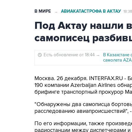
В МИРЕ
АВИАКАТАСТРОФА В АКТАУ
→
18:3
Под Актау нашли 
самописец разбив
Есть обновление от 18:44
→
В Казахстане
самолета AZA
Москва. 26 декабря. INTERFAX.RU - Б
190 компании Azerbaijan Airlines об
брифинге транспортный прокурор Ма
"Обнаружены два самописца бортовы
расследованию авиапроисшествий", - 
По его информации, также произвед
радиостанции между диспетчерами и