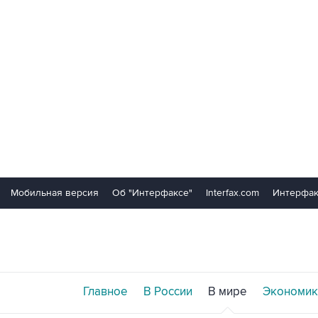
Мобильная версия
Об "Интерфаксе"
Interfax.com
Интерфак
Главное
В России
В мире
Экономик