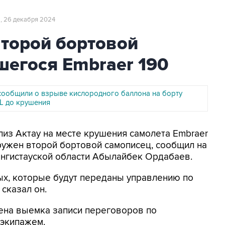
8, 26 декабря 2024
второй бортовой
шегося Embraer 190
 сообщили о взрыве кислородного баллона на борту
L до крушения
лиз Актау на месте крушения самолета Embraer
наружен второй бортовой самописец, сообщил на
нгистауской области Абылайбек Ордабаев.
х, которые будут переданы управлению по
сказал он.
ена выемка записи переговоров по
 экипажем.