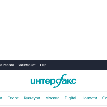
с-Россия
Финмаркет
Еще...
а
Спорт
Культура
Москва
Digital
Новости
С